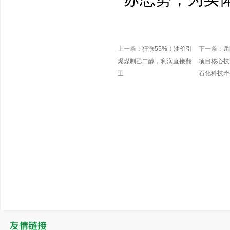
上一条：
狂涨55%！油价引
下一条：
岳
爆煤制乙二醇，利润直接翻
项目核心技
正
石化科技牵