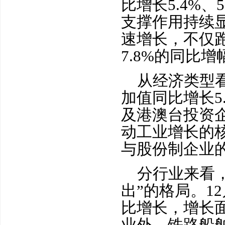
比增长5.4%、
支撑作用持续
速增长，不仅
7.8%的同比
从经济类型
加值同比增长5.
及港澳台投资企业
动工业增长的
与股份制企业
分行业来看
出”的格局。1
比增长，增长
业外，铁路船舶