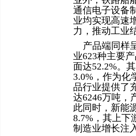
通信电子设备制造
业均实现高速
力，推动工业
产品端同样
业623种主要
面达52.2%。
3.0%，作为
品行业提供了充
达6246万吨
此同时，新能源
8.7%，其上
制造业增长注