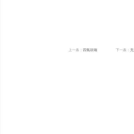
上一条：
四氢呋喃
下一条：
无